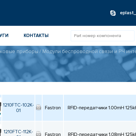
eplast
УГИ
КОНТАКТЫ
ковые приборы
/
Модули беспроводной связи и РЧ инт
ОВ
ИБОРОВ
ТОВ
ТЕЛЕЙ
1210FTC-102K-
Fastron
RFID-передатчики 1.00mH 125kH
01
1210FTC-112K-
Fastron
RFID-передатчики 1.08mH 125kH