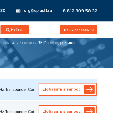
8 812 309 58 32
_30
org@eplast1.ru
Ваши запросы:
0
егральные схемы
/
RFID-передатчики
Добавить в запрос
z Transponder Coil
Добавить в запрос
z Transponder Coil