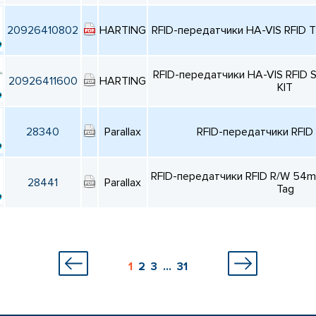
20926410802
HARTING
RFID-передатчики HA-VIS RFID
RFID-передатчики HA-VIS RFI
20926411600
HARTING
KIT
28340
Parallax
RFID-передатчики RFID
RFID-передатчики RFID R/W 54
28441
Parallax
Tag
1
2
3
...
31