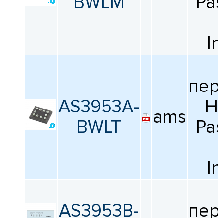
BWLM
Pa
I
пе
AS3953A-
H
ams
BWLT
Pa
I
AS3953B-
пе