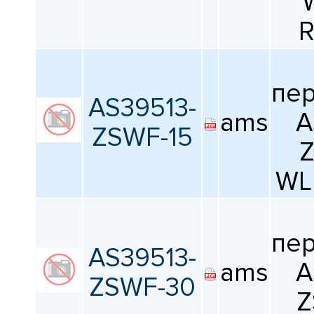
R
Сбросить фильтрацию
пе
AS39513-
ams
A
ZSWF-15
Z
WL
пе
AS39513-
ams
A
ZSWF-30
Z