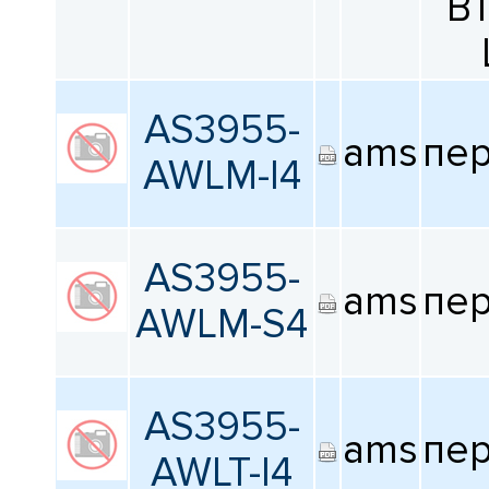
B
AS3955-
ams
пе
AWLM-I4
AS3955-
ams
пе
AWLM-S4
AS3955-
ams
пе
AWLT-I4