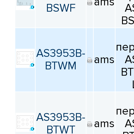
ams
BSWF
A
BS
пе
AS3953B-
ams
A
BTWM
B
пе
AS3953B-
ams
A
BTWT