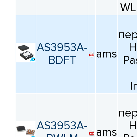
WL
пе
AS3953A-
H
ams
BDFT
Pa
I
пе
AS3953A-
H
ams