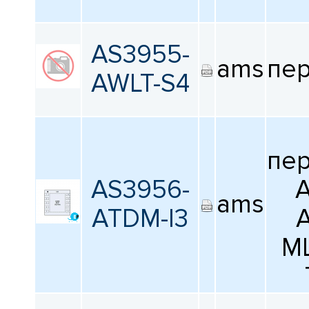
AS3955-
ams
пе
AWLT-S4
пе
AS3956-
A
ams
ATDM-I3
M