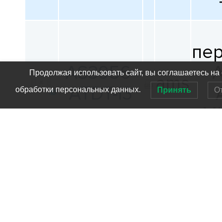
пе
AS3956-
A
Продолжая использовать сайт, вы соглашаетесь на
ams
ATDT-I3
обработки персональных данных.
Принять
О
M
пе
AS3956-
A
ams
ATDT-I4