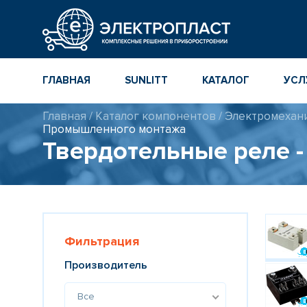
ГЛАВНАЯ
SUNLITT
КАТАЛОГ
УСЛ
Главная
/
Каталог компонентов
/
Электромехан
МНОГОСЛОЙНЫЕ
КАТАЛОГ
Промышленного монтажа
КЕРАМИЧЕСКИЕ ЧИП-
КОМПОНЕНТ
КОНДЕНСАТОРЫ
Твердотельные реле 
ПОВЕРХНОСТНОГО
МОНТАЖА MLCC
КАТАЛОГ ПР
ИНСТРУМЕН
ТОЛСТОПЛЕНОЧНЫЕ
И ТОНКОПЛЕНОЧНЫЕ
КАТАЛОГ
КЕРАМИЧЕСКИЕ
ПРОИЗВОДИ
РЕЗИСТОРЫ ДЛЯ
Фильтрация
ПОВЕРХНОСТНОГО
МОНТАЖА
Производитель
Все