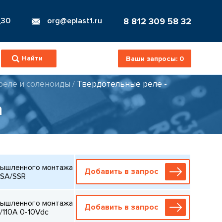
8 812 309 58 32
_30
org@eplast1.ru
Ваши запросы:
0
еле и соленоиды
/
Твердотельные реле -
а
мышленного монтажа
Добавить в запрос
SA/SSR
мышленного монтажа
Добавить в запрос
c/110A 0-10Vdc