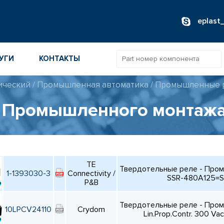
eplast
УГИ
КОНТАКТЫ
ический
/
Промышленная автоматика
/
Промышленные р
ОВ
- Промышленного монтаж
ИБОРОВ
ТОВ
TE
ТЕЛЕЙ
Твердотельные реле - Про
1-1393030-3
Connectivity /
SSR-480A125=S
P&B
Твердотельные реле - Про
10LPCV24110
Crydom
Lin.Prop.Contr. 300 Va