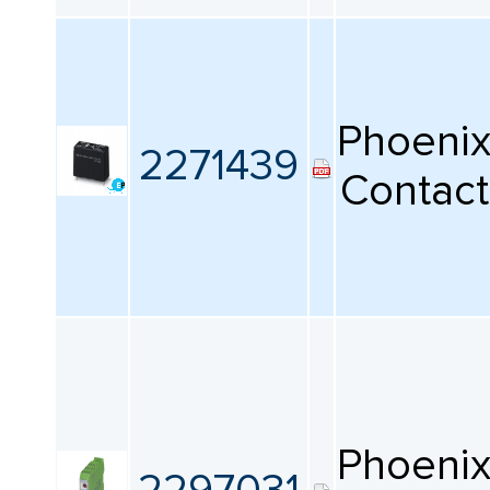
Все
Высота
Phoeni
2271439
Все
Contact
Упаковка
Все
Сбросить фильтрацию
Phoeni