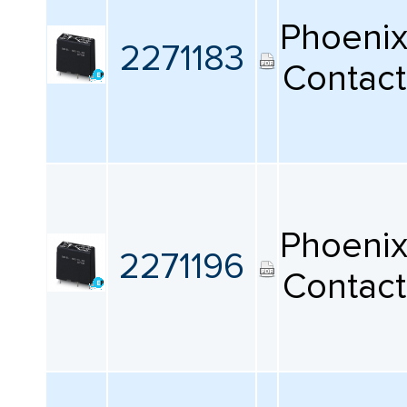
Phoeni
Номинальный ток нагрузки
2271183
Contact
Все
Входной ток
Все
Тип выхода
Phoeni
2271196
Все
Contact
Минимальная рабочая температура
Все