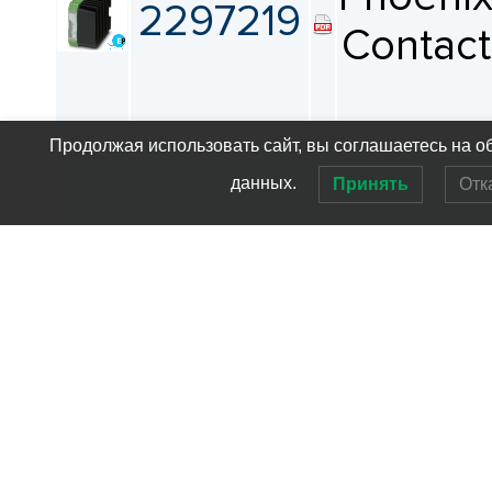
2297219
Contact
Продолжая использовать сайт, вы соглашаетесь на о
данных.
Принять
Отк
Phoeni
2297222
Contact