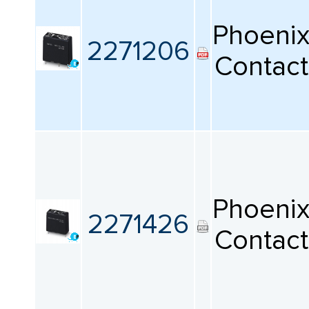
Максимальная рабочая температура
Phoeni
Все
2271206
Contact
Параметры IP
Все
Серия
Все
Phoeni
2271426
Длина
Contact
Все
Ширина