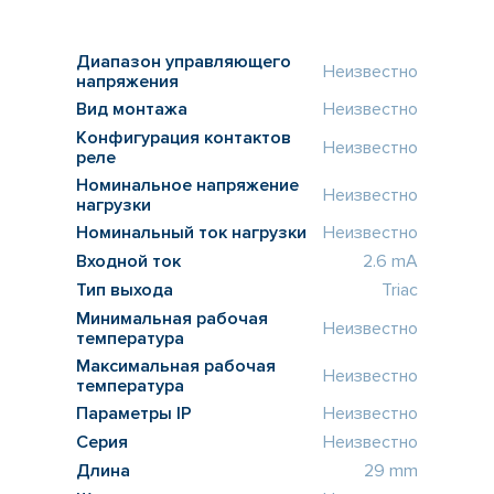
Диапазон управляющего
Неизвестно
напряжения
Вид монтажа
Неизвестно
Конфигурация контактов
Неизвестно
реле
Номинальное напряжение
Неизвестно
нагрузки
Номинальный ток нагрузки
Неизвестно
Входной ток
2.6 mA
Тип выхода
Triac
Минимальная рабочая
Неизвестно
температура
Максимальная рабочая
Неизвестно
температура
Параметры IP
Неизвестно
Серия
Неизвестно
Длина
29 mm