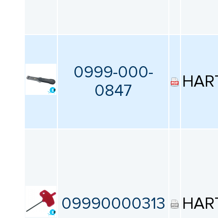
0999-000-
HAR
0847
09990000313
HAR