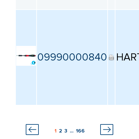
09990000840
HAR
1
2
3
...
166