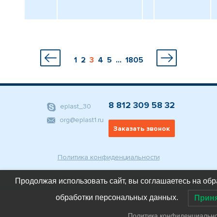
1
2
3
4
5
...
1805
8 812 309 58 32
eplast_30
org@eplast1.ru
Заказать звонок
Политика конфиденциальности
© ООО "ЭлектроПласт", 2007-2023
Продолжая использовать сайт, вы соглашаетесь на обр
обработки персональных данных.
Прин
Политика конфиденциальн