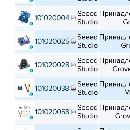
КАТАЛОГ
ПРОИЗВОДИТЕЛЕЙ
Продукт
Seeed
Принадле
101020004
Studio
Gr
Все
Seeed
Принадле
101020025
Тип
Studio
Gr
Все
Seeed
Принадле
101020028
Studio
Grove
Seeed
Принадле
101020038
Studio
M
Сбросить фильтрацию
Seeed
Принадле
101020058
Studio
Grov