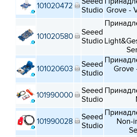
Seeed
Принадле
101020472
Studio
Grove - V
Принадле
Seeed
101020580
Studio
Light&Ge
Se
Принадле
Seeed
101020603
Grove 
Studio
Seeed
Принадле
101990000
Studio
Принадле
Seeed
101990028
Non-i
Studio
Se