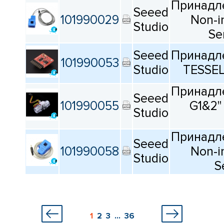
Принадле
Seeed
101990029
Non-i
Studio
Se
Seeed
Принадле
101990053
Studio
TESSE
Принадле
Seeed
101990055
G1&2"
Studio
Принадле
Seeed
101990058
Non-i
Studio
S
1
2
3
...
36