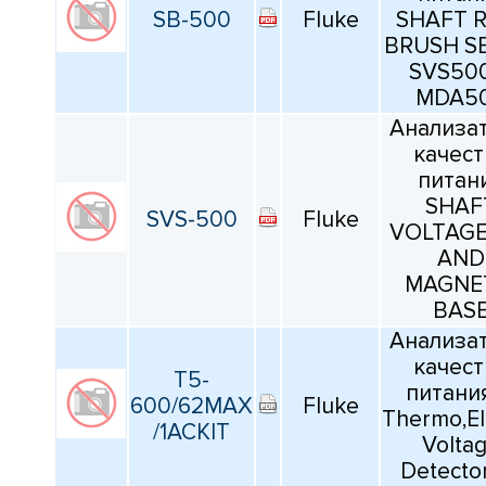
SB-500
Fluke
SHAFT 
BRUSH SE
Сбросить фильтрацию
SVS50
MDA5
Анализа
качест
питан
SHAF
SVS-500
Fluke
VOLTAGE
AND
MAGNE
BAS
Анализа
качест
T5-
питания
600/62MAX
Fluke
Thermo,El
/1ACKIT
Volta
Detector