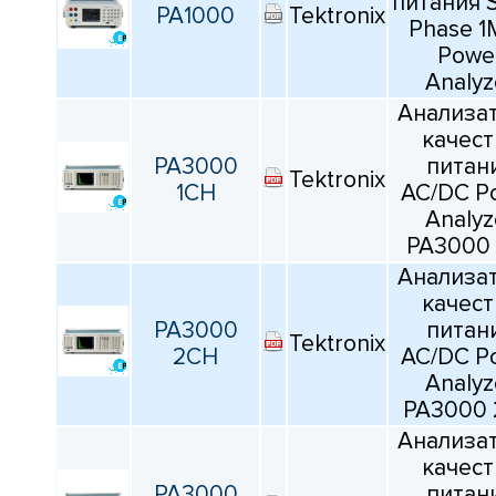
питания S
КАТАЛОГ
PA1000
Tektronix
ПРОИЗВОДИТЕЛЕЙ
Phase 1
Тип
Powe
Analyz
Все
Анализа
качест
Номинальный ток
PA3000
питан
Tektronix
1CH
AC/DC P
Все
Analyz
PA3000
Анализа
Номинальное напряжение
качест
PA3000
питан
Все
Tektronix
2CH
AC/DC P
Analyz
Частота
PA3000
Анализа
Все
качест
PA3000
питан