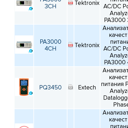
Tektronix
Точность
3CH
AC/DC P
Analyz
Все
PA3000
Анализа
качест
Тип интерфейса
PA3000
питан
Tektronix
4CH
AC/DC P
Все
Analyz
PA3000
Тип дисплея
Анализа
качест
Все
питания 
PQ3450
Extech
Analyz
Количество каналов
Datalogg
Phas
Все
Анализа
качест
питан