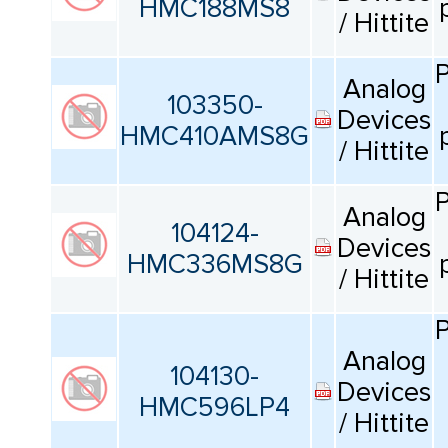
HMC188MS8
/ Hittite
Analog
103350-
Devices
HMC410AMS8G
/ Hittite
Analog
104124-
Devices
HMC336MS8G
/ Hittite
Analog
104130-
Devices
HMC596LP4
/ Hittite