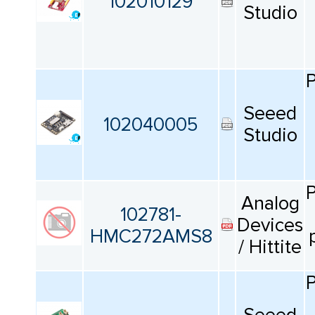
102010129
Studio
Рабочее напряжение питания
Все
Квалификация
Seeed
102040005
Studio
Все
Упаковка
Analog
Все
102781-
Devices
HMC272AMS8
/ Hittite
Сбросить фильтрацию