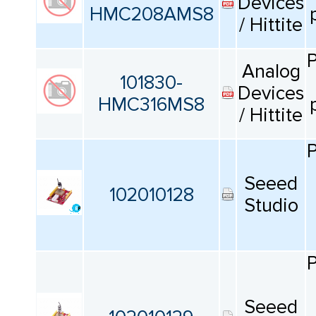
Devices
КАТАЛОГ
HMC208AMS8
ПРОИЗВОДИТЕЛЕЙ
/ Hittite
Продукт
Все
Analog
101830-
Devices
HMC316MS8
Тип
/ Hittite
Все
Средство предназначено для
Seeed
102010128
оценки
Studio
Все
Частота
Все
Seeed