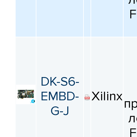
F
DK-S6-
EMBD-
Xilinx
п
G-J
л
F