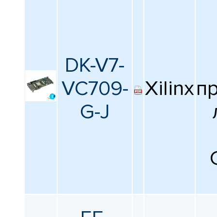
DK-V7-
VC709-
Xilinx
п
G-J