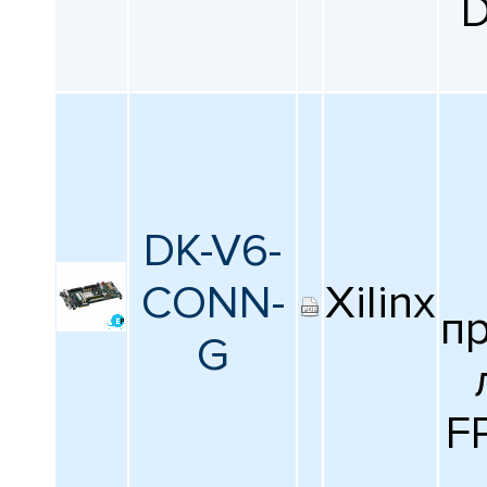
D
DK-V6-
CONN-
Xilinx
п
G
F