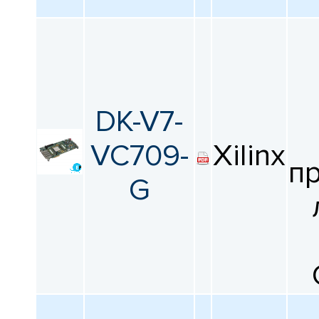
DK-V7-
VC709-
Xilinx
п
G