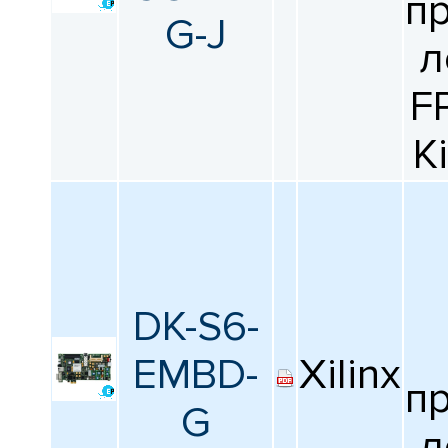
п
G-J
л
F
K
DK-S6-
EMBD-
Xilinx
п
G
л