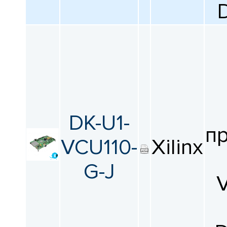
DK-U1-
п
VCU110-
Xilinx
G-J
V