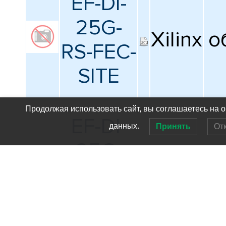
EF-DI-
25G-
Xilinx
о
RS-FEC-
SITE
Продолжая использовать сайт, вы соглашаетесь на 
EF-DI-
данных.
Принять
От
25G-
TSN-
Xilinx
о
802-1-
CM-