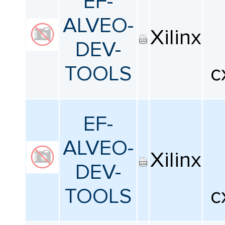
EF-
ALVEO-
Xilinx
DEV-
TOOLS
с
EF-
ALVEO-
Xilinx
DEV-
TOOLS
с