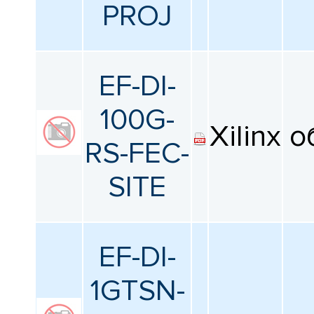
PROJ
EF-DI-
100G-
Xilinx
о
RS-FEC-
SITE
EF-DI-
1GTSN-