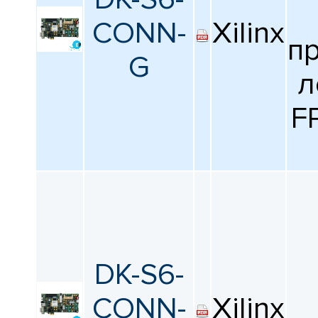
КАТАЛОГ
ПРОИЗВОДИТЕЛЕЙ
CONN-
Xilinx
п
G
л
F
DK-S6-
CONN-
Xilinx