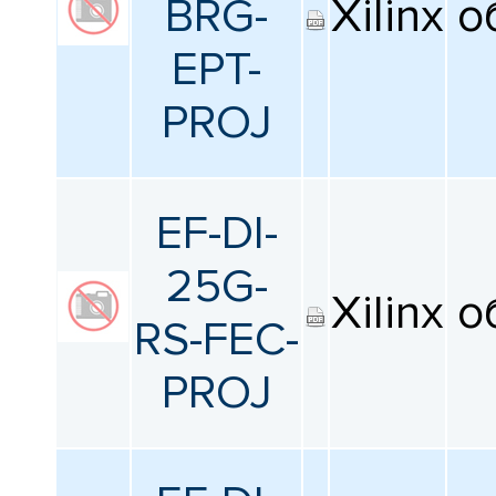
BRG-
Xilinx
о
EPT-
PROJ
EF-DI-
25G-
Xilinx
о
RS-FEC-
PROJ