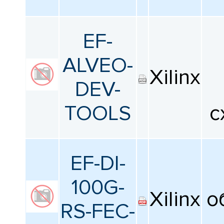
EF-
ALVEO-
Xilinx
DEV-
TOOLS
с
EF-DI-
100G-
Xilinx
о
RS-FEC-