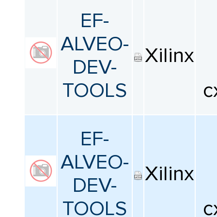
EF-
ALVEO-
Xilinx
DEV-
TOOLS
с
EF-
ALVEO-
Xilinx
DEV-
TOOLS
с