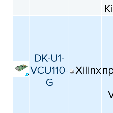
K
DK-U1-
VCU110-
Xilinx
п
G
V