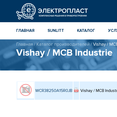
ГЛАВНАЯ
SUNLITT
КАТАЛОГ
УСЛ
Главная
/
Каталог производителей
/
Vishay / MCB
МНОГОСЛОЙНЫЕ
КАТАЛОГ
Vishay / MCB Industrie
КЕРАМИЧЕСКИЕ ЧИП-
КОМПОНЕНТ
КОНДЕНСАТОРЫ
ПОВЕРХНОСТНОГО
МОНТАЖА MLCC
КАТАЛОГ ПР
ИНСТРУМЕН
ТОЛСТОПЛЕНОЧНЫЕ
И ТОНКОПЛЕНОЧНЫЕ
КАТАЛОГ
КЕРАМИЧЕСКИЕ
ПРОИЗВОДИ
РЕЗИСТОРЫ ДЛЯ
WCR38250A15R0JB
Vishay / MCB Industr
ПОВЕРХНОСТНОГО
МОНТАЖА