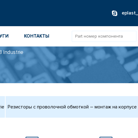
eplast
УГИ
КОНТАКТЫ
 Industrie
ОВ
ИБОРОВ
ТОВ
ТЕЛЕЙ
ie
Резисторы с проволочной обмоткой – монтаж на корпус