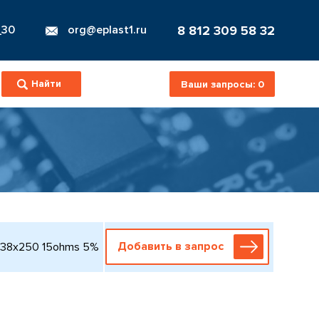
8 812 309 58 32
_30
org@eplast1.ru
Ваши запросы:
0
Добавить в запрос
е 38x250 15ohms 5%