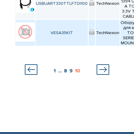
КАТАЛОГ
1394 
USBUART330TTLFTDI100
TechNexion
ПРОИЗВОДИТЕЛЕЙ
A T
3.3V 
CABL
Обору
для 
VESA35KIT
TechNexion
TO
SERIE
MOUNT
1
...
8
9
10