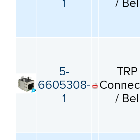
1
/ Bel
5-
TRP
6605308-
Connec
1
/ Bel