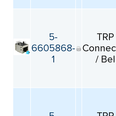
5-
TRP
6605868-
Connec
1
/ Bel