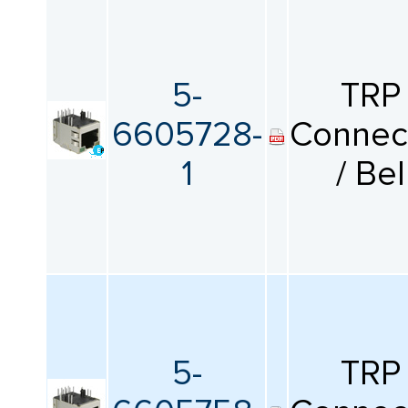
5-
TRP
6605728-
Connec
1
/ Bel
5-
TRP