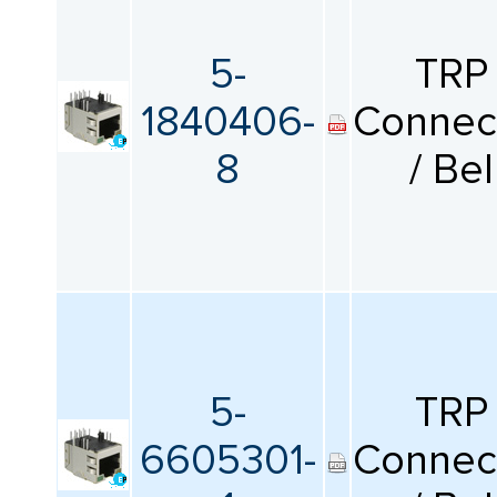
5-
TRP
1840406-
Connec
8
/ Bel
5-
TRP
6605301-
Connec