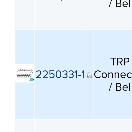
/ Bel
TRP
2250331-1
Connec
/ Bel