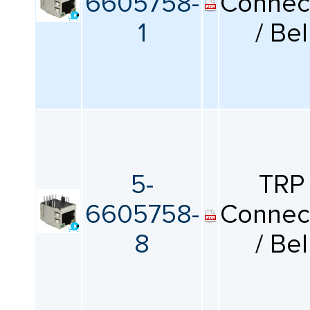
6605758-
Connec
1
/ Bel
5-
TRP
6605758-
Connec
8
/ Bel