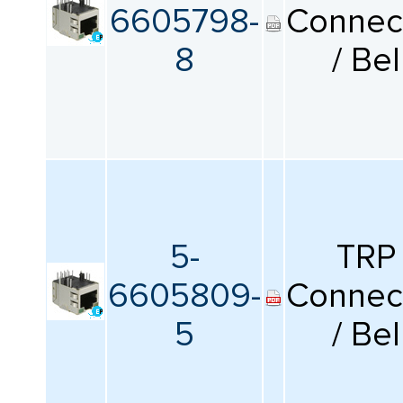
6605798-
Connec
8
/ Bel
5-
TRP
6605809-
Connec
5
/ Bel