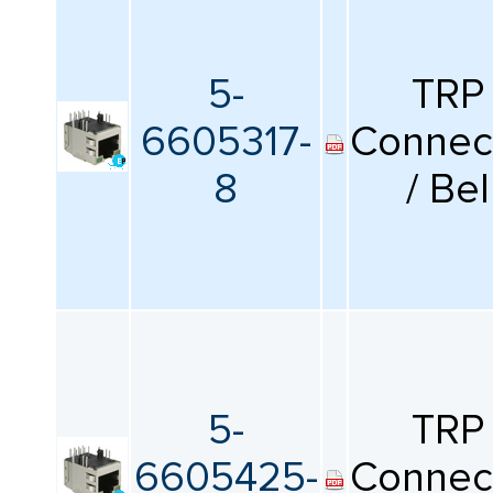
5-
TRP
6605317-
Connec
8
/ Bel
5-
TRP
6605425-
Connec