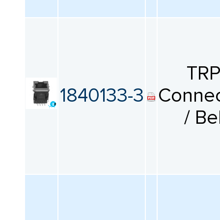
TR
1840133-3
Connec
/ Be