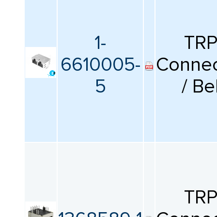
1-
TR
6610005-
Connec
5
/ Be
TR