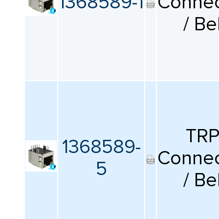
1368589-1
Connec
/ Be
TR
1368589-
Connec
5
/ Be