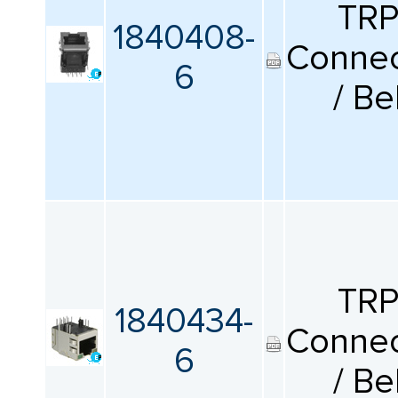
TR
1840408-
Connec
6
/ Be
TR
1840434-
Connec
6
/ Be