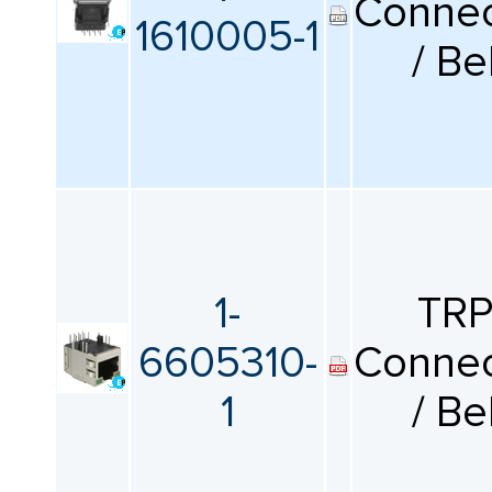
Connec
КАТАЛОГ
ПРОИЗВОДИТЕЛЕЙ
1610005-1
/ Be
1-
TR
6605310-
Connec
1
/ Be