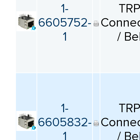
1-
TR
6605752-
Connec
1
/ Be
1-
TR
6605832-
Connec
1
/ Be