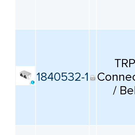
TR
1840532-1
Connec
/ Be