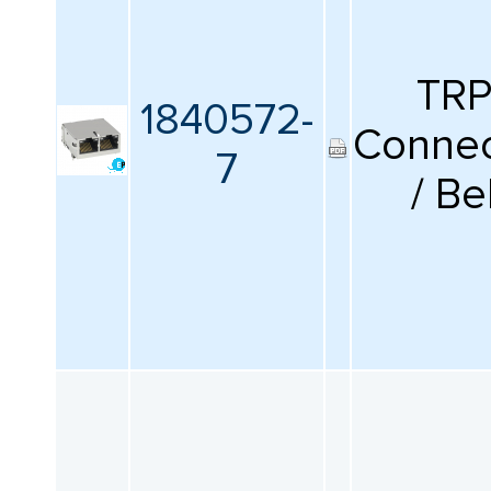
TR
1840572-
Connec
7
/ Be