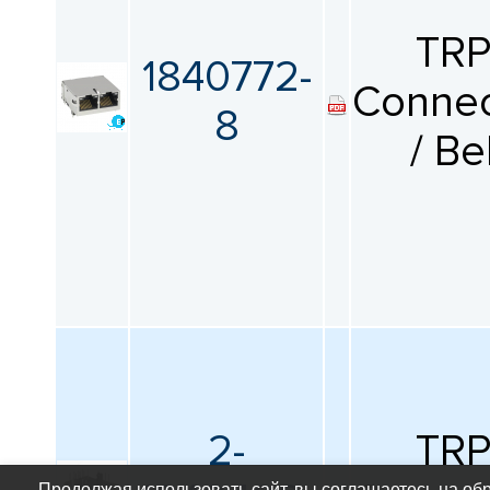
TR
1840772-
Connec
8
/ Be
2-
TR
Продолжая использовать сайт, вы соглашаетесь на об