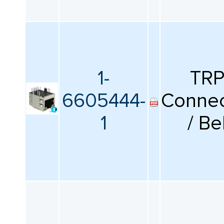
1-
TR
6605444-
Connec
1
/ Be