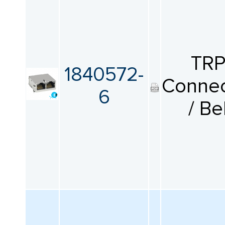
TR
1840572-
Connec
6
/ Be