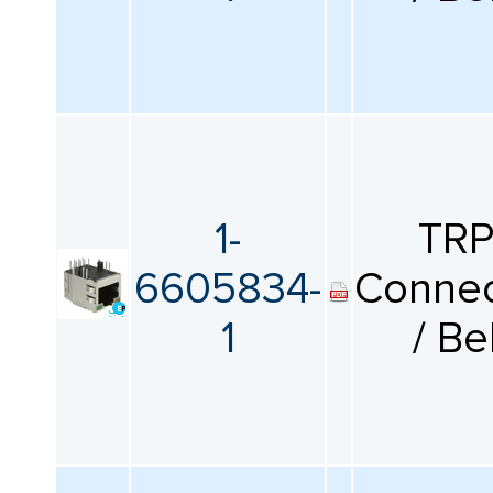
1-
TR
6605834-
Connec
1
/ Be