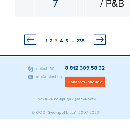
7
/ P&B
1
2
3
4
5
...
235
8 812 309 58 32
eplast_30
org@eplast1.ru
Заказать звонок
Политика конфиденциальности
© ООО "ЭлектроПласт", 2007-2023