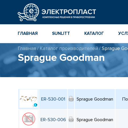
ГЛАВНАЯ
SUNLITT
КАТАЛОГ
УСЛ
Главная
/
Каталог производителей
/
Sprague G
МНОГОСЛОЙНЫЕ
КАТАЛОГ
Sprague Goodman
КЕРАМИЧЕСКИЕ ЧИП-
КОМПОНЕНТ
КОНДЕНСАТОРЫ
ПОВЕРХНОСТНОГО
МОНТАЖА MLCC
КАТАЛОГ ПР
ИНСТРУМЕН
ТОЛСТОПЛЕНОЧНЫЕ
И ТОНКОПЛЕНОЧНЫЕ
КАТАЛОГ
КЕРАМИЧЕСКИЕ
ПРОИЗВОДИ
РЕЗИСТОРЫ ДЛЯ
ER-530-001
Sprague Goodman
По
ПОВЕРХНОСТНОГО
МОНТАЖА
ER-530-006
Sprague Goodman