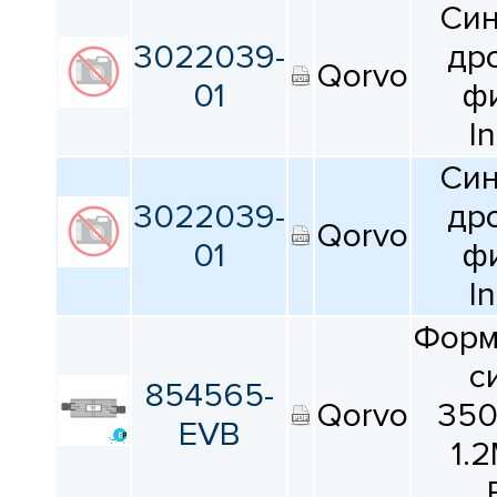
КАТАЛОГ
Си
ПРОИЗВОДИТЕЛЕЙ
3022039-
дро
Qorvo
01
ф
I
Си
3022039-
дро
Qorvo
01
ф
I
Форм
с
854565-
Qorvo
35
EVB
1.