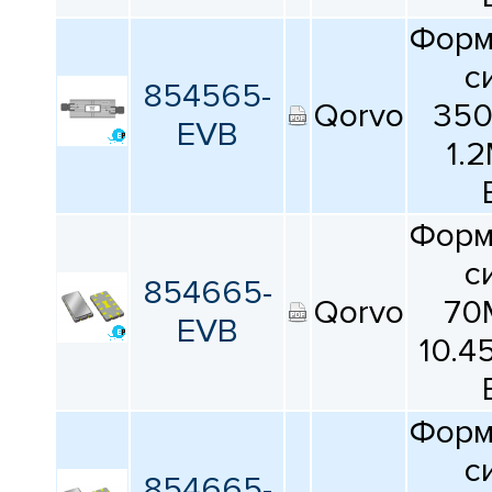
Форм
с
854565-
Qorvo
35
EVB
1.
Форм
с
854665-
Qorvo
70
EVB
10.4
Форм
с
854665-