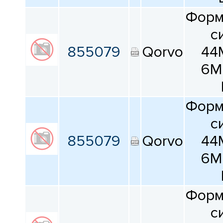
Форм
с
855079
Qorvo
44
6M
Форм
с
855079
Qorvo
44
6M
Форм
с