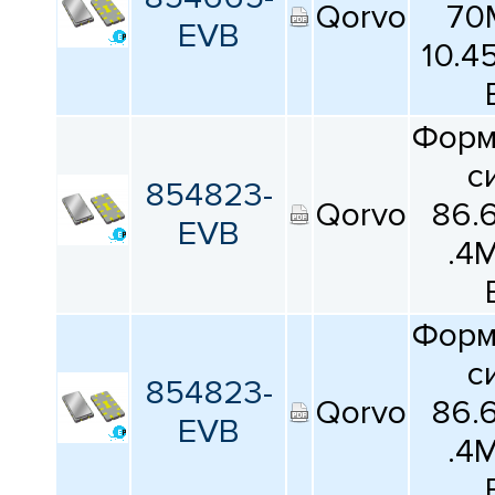
Qorvo
70
EVB
10.4
Форм
с
854823-
Qorvo
86.
EVB
.4
Форм
с
854823-
Qorvo
86.
EVB
.4