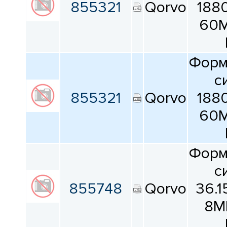
855321
Qorvo
188
60
Форм
с
855321
Qorvo
188
60
Форм
с
855748
Qorvo
36.
8M