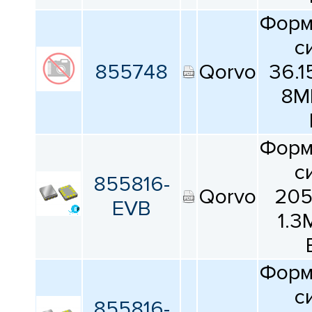
Форм
с
855748
Qorvo
36.
8M
Форм
с
855816-
Qorvo
20
EVB
1.3
Форм
с
855816-