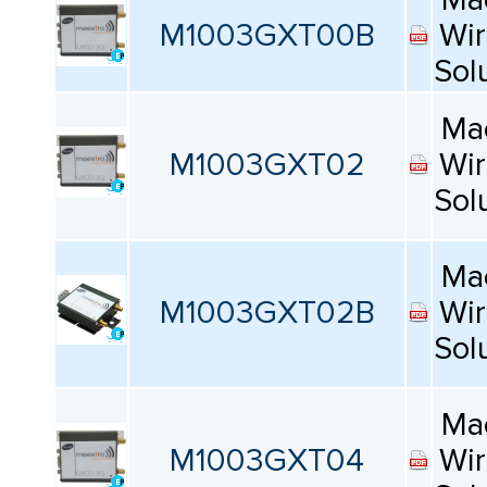
Ma
M1003GXT00B
Wir
Sol
Ma
M1003GXT02
Wir
Sol
Ma
M1003GXT02B
Wir
Sol
Ma
M1003GXT04
Wir