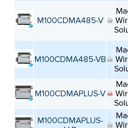
Ma
M100CDMA485-V
Wir
Sol
Ma
M100CDMA485-VB
Wir
Sol
Ma
M100CDMAPLUS-V
Wir
Sol
Ma
M100CDMAPLUS-
Wir