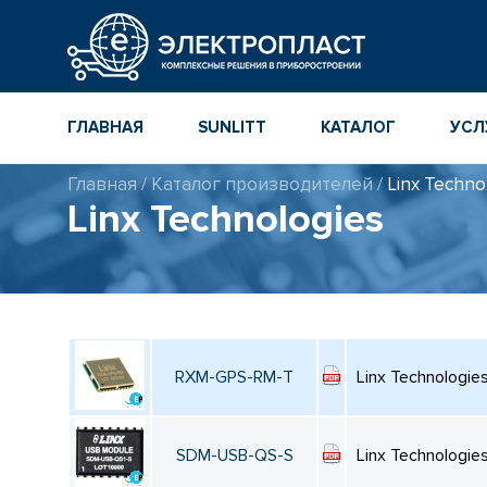
ГЛАВНАЯ
SUNLITT
КАТАЛОГ
УСЛ
Главная
/
Каталог производителей
/
Linx Techno
МНОГОСЛОЙНЫЕ
КАТАЛОГ
Linx Technologies
КЕРАМИЧЕСКИЕ ЧИП-
КОМПОНЕНТ
КОНДЕНСАТОРЫ
ПОВЕРХНОСТНОГО
МОНТАЖА MLCC
КАТАЛОГ ПР
ИНСТРУМЕН
ТОЛСТОПЛЕНОЧНЫЕ
И ТОНКОПЛЕНОЧНЫЕ
КАТАЛОГ
КЕРАМИЧЕСКИЕ
ПРОИЗВОДИ
РЕЗИСТОРЫ ДЛЯ
RXM-GPS-RM-T
Linx Technologie
ПОВЕРХНОСТНОГО
МОНТАЖА
SDM-USB-QS-S
Linx Technologie