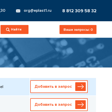
8 812 309 58 32
_30
org@eplast1.ru
Ваши запросы:
0
Добавить в запрос
el
Добавить в запрос