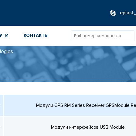
eplast
УГИ
КОНТАКТЫ
logies
ОВ
ИБОРОВ
ТОВ
ТЕЛЕЙ
s
Модули GPS RM Series Receiver GPSModule Re
s
Модули интерфейсов USB Module