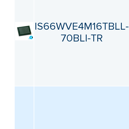
IS66WVE4M16TBLL-
70BLI-TR