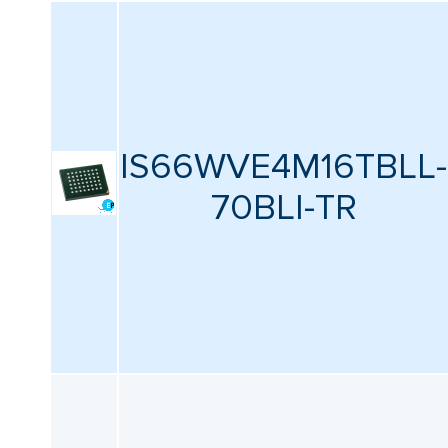
IS66WVE4M16TBLL-
70BLI-TR