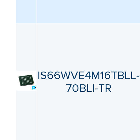
IS66WVE4M16TBLL-
70BLI-TR