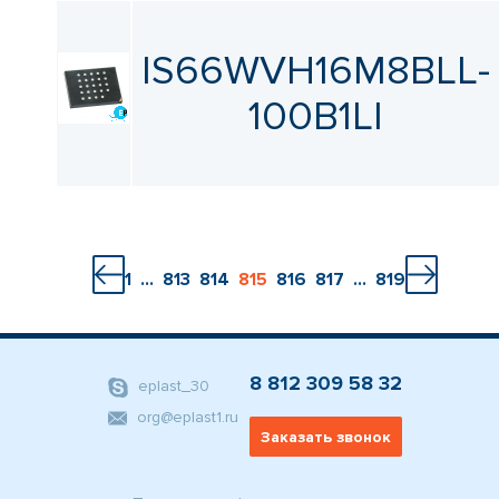
IS66WVH16M8BLL-
100B1LI
1
...
813
814
815
816
817
...
819
8 812 309 58 32
eplast_30
org@eplast1.ru
Заказать звонок