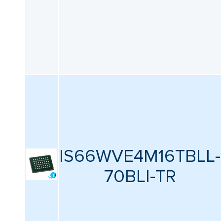
IS66WVE4M16TBLL-
70BLI-TR