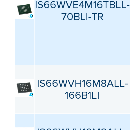
IS66WVE4M16TBLL-
70BLI-TR
IS66WVH16M8ALL-
166B1LI