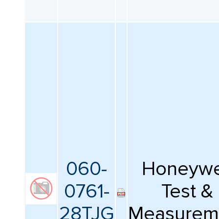
060-
Honeywe
0761-
Test &
28TJG
Measurem