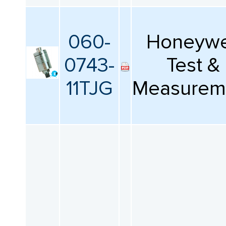
060-
Honeywe
0743-
Test &
11TJG
Measurem