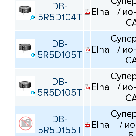
Супе
КАТАЛОГ
DB-
ПРОИЗВОДИТЕЛЕЙ
Elna
/ и
5R5D104T
CA
Супе
DB-
Elna
/ и
5R5D105T
CA
Супе
DB-
Elna
/ и
5R5D105T
CA
Супе
DB-
Elna
/ и
5R5D155T
5