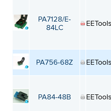
PA7128/E-
EETool
84LC
PA756-68Z
EETool
PA84-48B
EETool