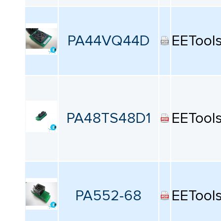
PA44VQ44D
EETool
PA48TS48D1
EETool
PA552-68
EETool