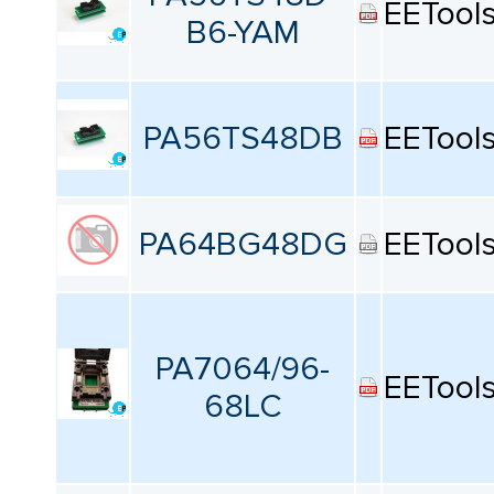
EETool
B6-YAM
PA56TS48DB
EETool
PA64BG48DG
EETool
PA7064/96-
EETool
68LC