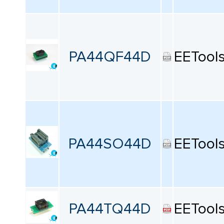
КАТАЛОГ
ПРОИЗВОДИТЕЛЕЙ
PA44QF44D
EETool
PA44SO44D
EETool
PA44TQ44D
EETool