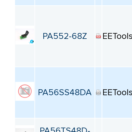
PA552-68Z
EETool
PA56SS48DA
EETool
PA56TS48D-