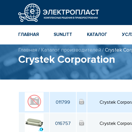
ГЛАВНАЯ
SUNLITT
КАТАЛОГ
УСЛ
Главная
/
Каталог производителей
/
Crystek Cor
МНОГОСЛОЙНЫЕ
КАТАЛОГ
Crystek Corporation
КЕРАМИЧЕСКИЕ ЧИП-
КОМПОНЕНТ
КОНДЕНСАТОРЫ
ПОВЕРХНОСТНОГО
МОНТАЖА MLCC
КАТАЛОГ ПР
ИНСТРУМЕН
ТОЛСТОПЛЕНОЧНЫЕ
И ТОНКОПЛЕНОЧНЫЕ
КАТАЛОГ
КЕРАМИЧЕСКИЕ
ПРОИЗВОДИ
РЕЗИСТОРЫ ДЛЯ
011799
Crystek Corpor
ПОВЕРХНОСТНОГО
МОНТАЖА
016757
Crystek Corpor