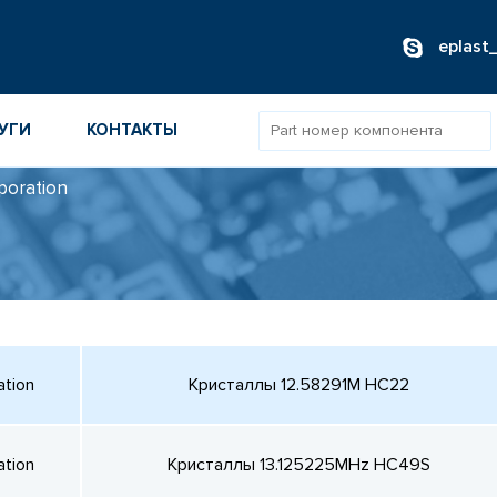
eplast
УГИ
КОНТАКТЫ
poration
ОВ
ИБОРОВ
ТОВ
ТЕЛЕЙ
ation
Кристаллы 12.58291M HC22
ation
Кристаллы 13.125225MHz HC49S