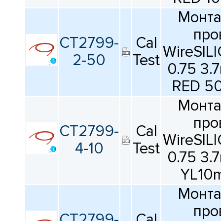
Монт
про
CT2799-
Cal
WireSIL
2-50
Test
0.75 3
RED 5
Монт
про
CT2799-
Cal
WireSIL
4-10
Test
0.75 3
YL10
Монт
про
CT2799-
Cal