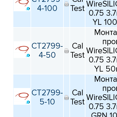
WireSIL
4-100
Test
0.75 3
YL 10
Монт
про
CT2799-
Cal
WireSIL
4-50
Test
0.75 3
YL 50
Монт
про
CT2799-
Cal
WireSIL
5-10
Test
0.75 3
GRN 1