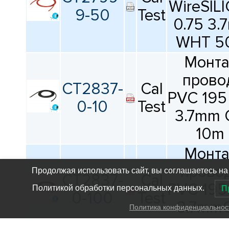
WireSIL
9-50
Test
0.75 3
WHT 5
Монт
прово
CT2837-
Cal
PVC 195
0-10
Test
3.7mm 
10m
Монт
прово
Продолжая использовать сайт, вы соглашаетесь на
CT2837-
Cal
PVC 195
Политикой обработки персональных данных.
П
0-100
Test
3.7mm
Политика конфиденциальнос
100m