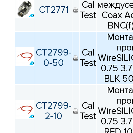
КАТАЛОГ
Cal
междус
ПРОИЗВОДИТЕЛЕЙ
CT2771
Test
Coax Ad
BNC(f)
Монт
про
CT2799-
Cal
WireSIL
0-50
Test
0.75 3
BLK 5
Монт
про
CT2799-
Cal
WireSIL
2-10
Test
0.75 3
RED 1