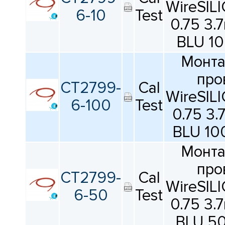
WireSIL
6-10
Test
0.75 3
BLU 1
Монт
про
CT2799-
Cal
WireSIL
6-100
Test
0.75 3
BLU 10
Монт
про
CT2799-
Cal
WireSIL
6-50
Test
0.75 3
BLU 5