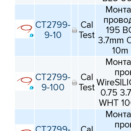
Монт
провод
CT2799-
Cal
195 B
9-10
Test
3.7mm 
10m
Монт
про
CT2799-
Cal
WireSIL
9-100
Test
0.75 3
WHT 10
Монт
про
CT2799-
Cal