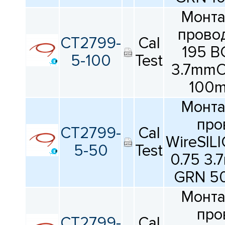
Монт
провод
CT2799-
Cal
195 B
5-100
Test
3.7mm
100m
Монт
про
CT2799-
Cal
WireSIL
5-50
Test
0.75 3
GRN 5
Монт
про
CT2799-
Cal