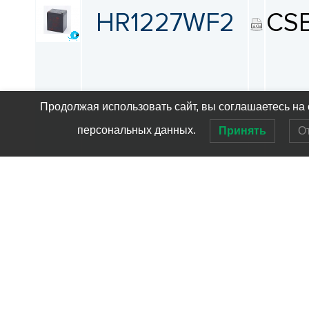
HR1227WF2
CS
Продолжая использовать сайт, вы соглашаетесь на 
персональных данных.
Принять
О
HR1234WF2
CS