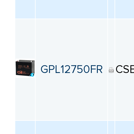
GPL12750FR
CS