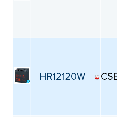
HR12120W
CS