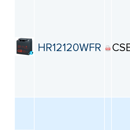
HR12120WFR
CS