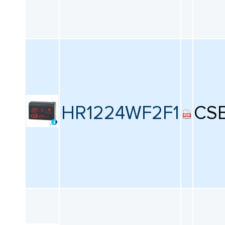
HR1224WF2F1
CS