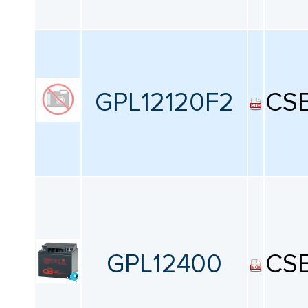
GPL12120F2
CS
GPL12400
CS