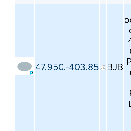
о
P
47.950.-403.85
BJB