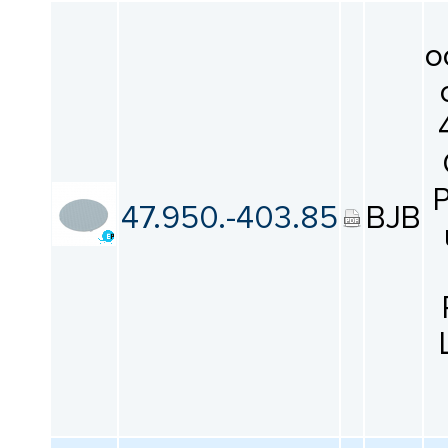
о
P
47.950.-403.85
BJB