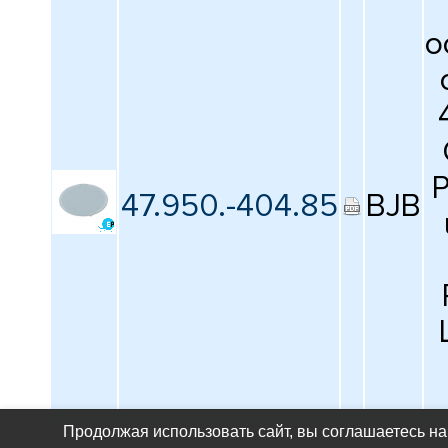
о
P
47.950.-404.85
BJB
Продолжая использовать сайт, вы соглашаетесь на