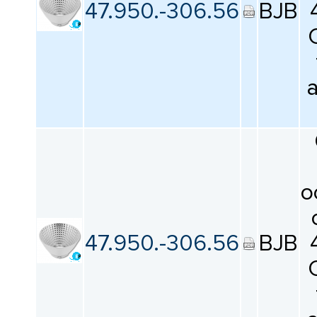
КАТАЛОГ
47.950.-306.56
BJB
ПРОИЗВОДИТЕЛЕЙ
о
47.950.-306.56
BJB