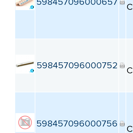
598457096000657
C
598457096000752
C
598457096000756
C