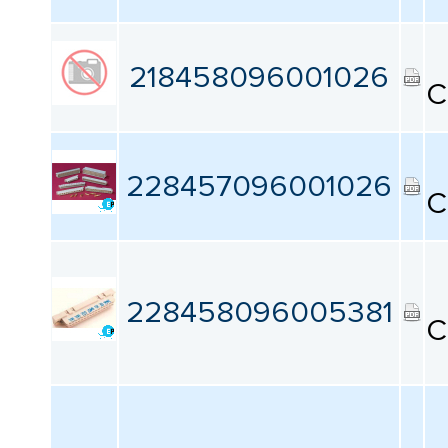
218458096001026
C
228457096001026
C
228458096005381
C