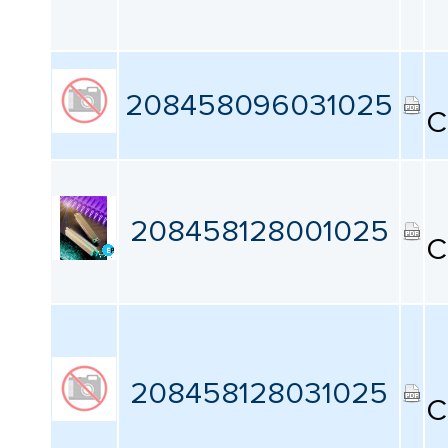
208458096031025
C
208458128001025
C
208458128031025
C