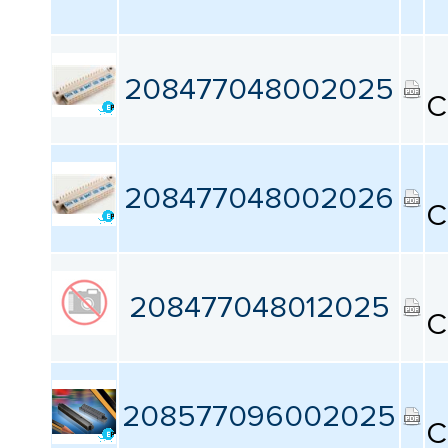
208477048002025
C
208477048002026
C
208477048012025
C
208577096002025
C