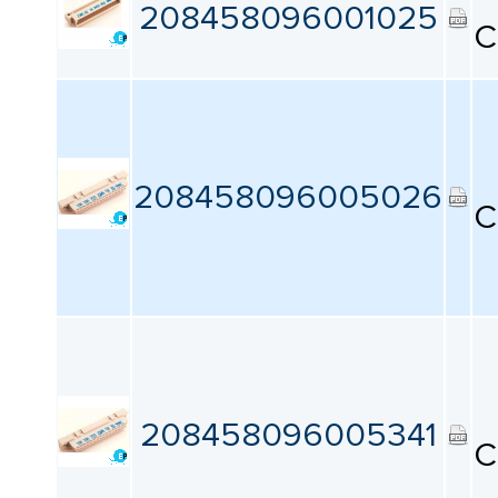
КАТАЛОГ
208458096001025
ПРОИЗВОДИТЕЛЕЙ
C
208458096005026
C
208458096005341
C