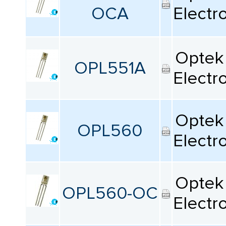
КАТАЛОГ
OCA
Electr
ПРОИЗВОДИТЕЛЕЙ
Продукт
Все
Optek 
OPL551A
Electr
Количество каналов
Все
Optek 
OPL560
Тип выхода
Electr
Все
Optek 
Рабочее напряжение питания
OPL560-OC
Electr
Все