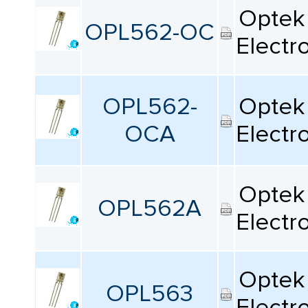
Все
Optek 
OPL562-OC
Electr
Серия
Все
OPL562-
Optek 
Упаковка
OCA
Electr
Все
Optek 
OPL562A
Electr
Сбросить фильтрацию
Optek 
OPL563
Electr