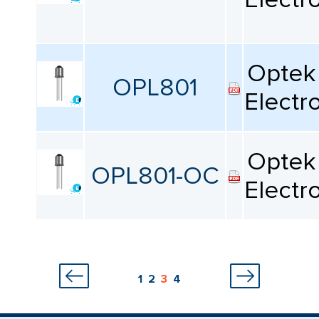
Optek 
OPL801
Electr
Optek 
OPL801-OC
Electr
1
2
3
4