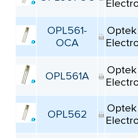
Electr
Все
OPL561-
Optek 
Минимальная рабочая температура
OCA
Electr
Все
Максимальная рабочая температура
Optek 
OPL561A
Все
Electr
Упаковка / блок
Optek 
Все
OPL562
Electr
Вид монтажа