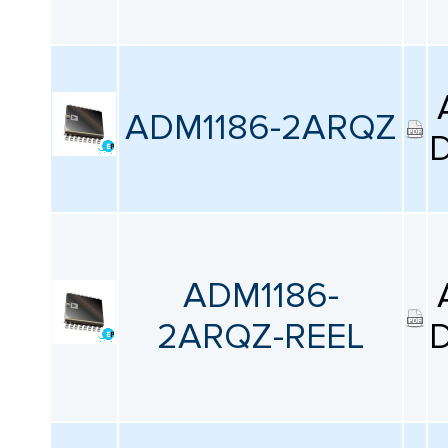
ADM1186-2ARQZ
D
ADM1186-
2ARQZ-REEL
D