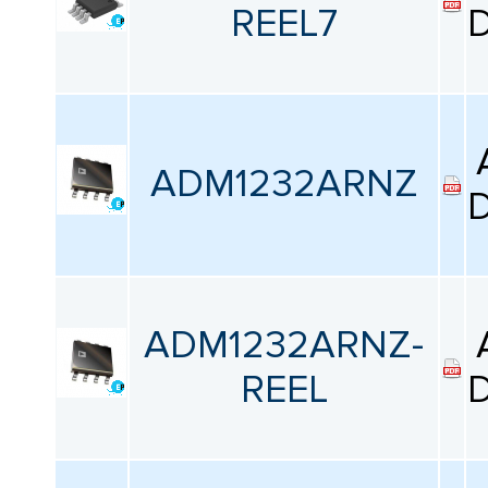
REEL7
D
ADM1232ARNZ
D
ADM1232ARNZ-
REEL
D