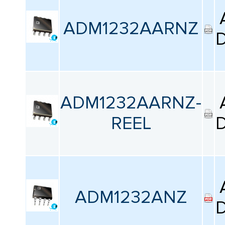
ADM1232AARNZ
D
ADM1232AARNZ-
REEL
D
ADM1232ANZ
D