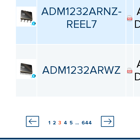
ADM1232ARNZ-
REEL7
D
ADM1232ARWZ
D
1
2
3
4
5
...
644