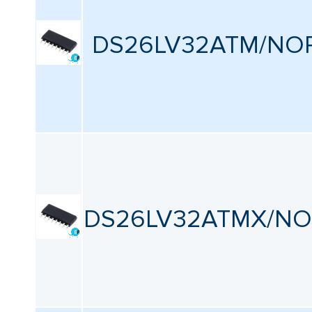
КАТАЛОГ
ПРОИЗВОДИТЕЛЕЙ
Количество приемников
DS26LV32ATM/NO
Все
Тип сигнала приемника
Все
Тип интерфейса
Все
DS26LV32ATMX/N
Напряжение питания - мин.
Все