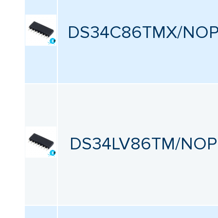
Все
DS34C86TMX/NO
Упаковка
Все
Сбросить фильтрацию
DS34LV86TM/NOP