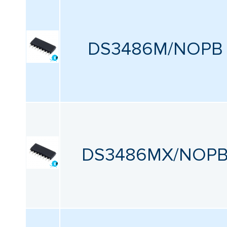
Напряжение питания - макс.
Все
DS3486M/NOPB
Рабочий ток источника питания
Все
Минимальная рабочая температура
Все
DS3486MX/NOP
Максимальная рабочая температура
Все
Упаковка / блок