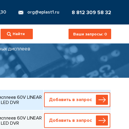
8 812 309 58 32
_30
org@eplast1.ru
Ваши запросы:
0
ных дисплеев
исплеев 60V LINEAR
Добавить в запрос
 LED DVR
исплеев 60V LINEAR
Добавить в запрос
 LED DVR