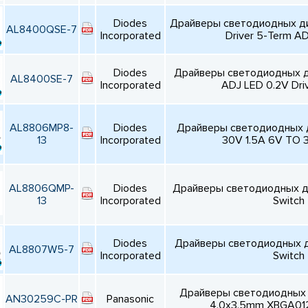
Diodes
Драйверы светодиодных д
AL8400QSE-7
Incorporated
Driver 5-Term AD
Diodes
Драйверы светодиодных д
AL8400SE-7
Incorporated
ADJ LED 0.2V Dri
AL8806MP8-
Diodes
Драйверы светодиодных 
13
Incorporated
30V 1.5A 6V TO 
AL8806QMP-
Diodes
Драйверы светодиодных д
13
Incorporated
Switch
Diodes
Драйверы светодиодных ди
AL8807W5-7
Incorporated
Switch
Драйверы светодиодных 
AN30259C-PR
Panasonic
4.0x3.5mm XBGA01