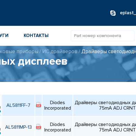
eplast
УГИ
КОНТАКТЫ
ковые приборы
/
ИС драйверов
/
Драйверы светодиод
ых дисплеев
ОВ
ИБОРОВ
ТОВ
ТЕЛЕЙ
Diodes
Драйверы светодиодных д
AL5811FF-7
Incorporated
75mA ADJ CRNT
Diodes
Драйверы светодиодных д
AL5811MP-13
Incorporated
75mA ADJ CRNT