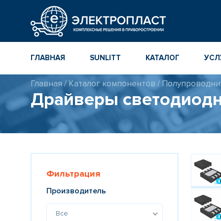
ГЛАВНАЯ
SUNLITT
КАТАЛОГ
УСЛ
Главная
/
Каталог компонентов
/
Полупроводни
МНОГОСЛОЙНЫЕ
КАТАЛОГ
Драйверы светодиодн
КЕРАМИЧЕСКИЕ ЧИП-
КОМПОНЕНТ
КОНДЕНСАТОРЫ
ПОВЕРХНОСТНОГО
МОНТАЖА MLCC
КАТАЛОГ ПР
ИНСТРУМЕН
ТОЛСТОПЛЕНОЧНЫЕ
И ТОНКОПЛЕНОЧНЫЕ
КАТАЛОГ
КЕРАМИЧЕСКИЕ
ПРОИЗВОДИ
РЕЗИСТОРЫ ДЛЯ
Фильтрация
ПОВЕРХНОСТНОГО
МОНТАЖА
Производитель
Все