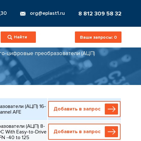
8 812 309 58 32
_30
org@eplast1.ru
Ваши запросы:
0
го-цифровые преобразователи (АЦП)
зователи (АЦП) 16-
Добавить в запрос
annel AFE
азователи (АЦП) 8-
Добавить в запрос
C With Easy-to-Drive
FN -40 to 125