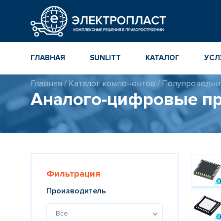
ГЛАВНАЯ
SUNLITT
КАТАЛОГ
УСЛ
Главная
/
Каталог компонентов
/
Полупроводни
МНОГОСЛОЙНЫЕ
КАТАЛОГ
Аналого-цифровые пр
КЕРАМИЧЕСКИЕ ЧИП-
КОМПОНЕНТ
КОНДЕНСАТОРЫ
ПОВЕРХНОСТНОГО
МОНТАЖА MLCC
КАТАЛОГ ПР
ИНСТРУМЕН
ТОЛСТОПЛЕНОЧНЫЕ
И ТОНКОПЛЕНОЧНЫЕ
КАТАЛОГ
КЕРАМИЧЕСКИЕ
ПРОИЗВОДИ
РЕЗИСТОРЫ ДЛЯ
Фильтрация
ПОВЕРХНОСТНОГО
МОНТАЖА
Производитель
Все