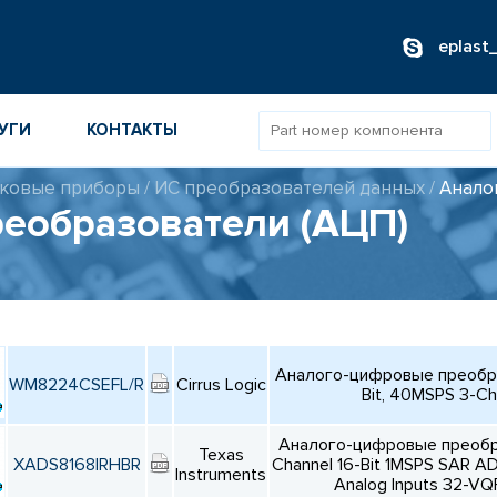
eplast
УГИ
КОНТАКТЫ
ковые приборы
/
ИС преобразователей данных
/
Анало
еобразователи (АЦП)
ОВ
ИБОРОВ
ТОВ
ТЕЛЕЙ
Аналого-цифровые преобра
WM8224CSEFL/R
Cirrus Logic
Bit, 40MSPS 3-Ch
Аналого-цифровые преобр
Texas
XADS8168IRHBR
Channel 16-Bit 1MSPS SAR AD
Instruments
Analog Inputs 32-VQ