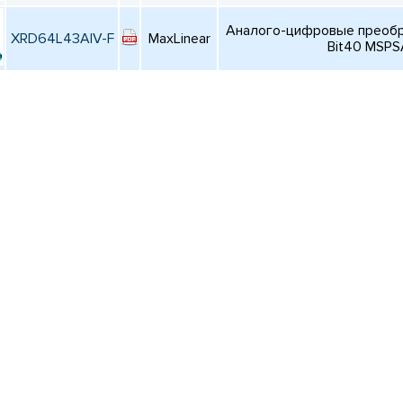
Аналого-цифровые преобр
XRD64L43AIV-F
MaxLinear
Bit40 MSP