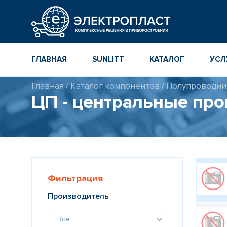
ГЛАВНАЯ
SUNLITT
КАТАЛОГ
УСЛ
Главная
/
Каталог компонентов
/
Полупроводни
МНОГОСЛОЙНЫЕ
КАТАЛОГ
ЦП - центральные пр
КЕРАМИЧЕСКИЕ ЧИП-
КОМПОНЕНТ
КОНДЕНСАТОРЫ
ПОВЕРХНОСТНОГО
МОНТАЖА MLCC
КАТАЛОГ ПР
ИНСТРУМЕН
ТОЛСТОПЛЕНОЧНЫЕ
И ТОНКОПЛЕНОЧНЫЕ
КАТАЛОГ
КЕРАМИЧЕСКИЕ
ПРОИЗВОДИ
РЕЗИСТОРЫ ДЛЯ
Фильтрация
ПОВЕРХНОСТНОГО
МОНТАЖА
Производитель
Все