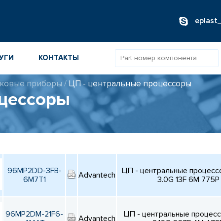
eplast
УГИ
КОНТАКТЫ
ковые приборы
/
ЦП - центральные процессоры
оцессоры
ОВ
ИБОРОВ
ТОВ
ТЕЛЕЙ
96MP2DD-3FB-
ЦП - центральные процес
Advantech
6M7T1
3.0G 13F 6M 775P
96MP2DM-21F6-
ЦП - центральные процес
Advantech