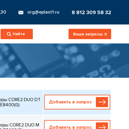
8 812 309 58 32
_30
org@eplast1.ru
Ваши запросы:
0
соры CORE2 DUO DT
Добавить в запрос
 E8400(G)
соры CORE2 DUO M
Добавить в запрос