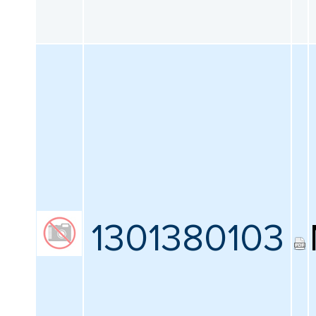
1301380103