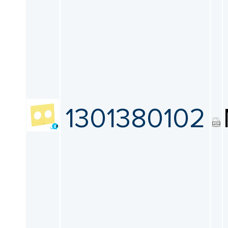
1301380102