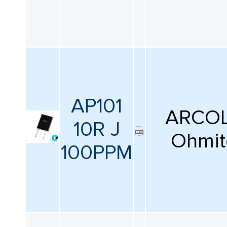
AP101
ARCOL
10R J
Ohmit
100PPM