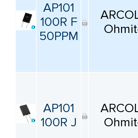
AP101
Все
ARCOL
100R F
Особенности
Ohmit
50PPM
Все
Высота
Все
Диаметр кабеля
Все
AP101
ARCOL
100R J
Ohmit
Шаг выводов
Все