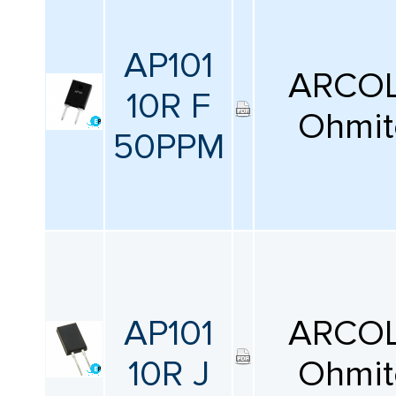
AP101
ARCOL
10R F
Ohmit
50PPM
AP101
ARCOL
10R J
Ohmit