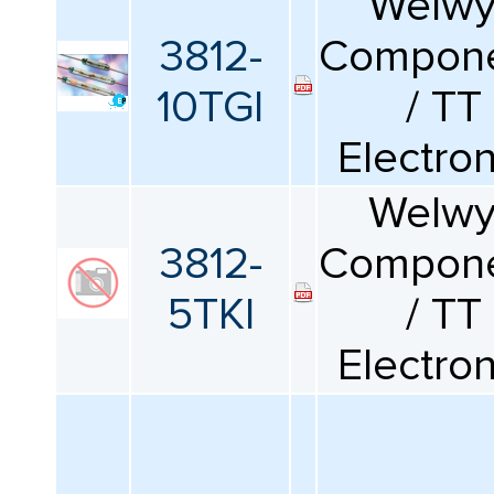
Welw
3812-
Compone
Все
10TGI
/ TT
Длина
Electron
Все
Welw
Тип выводов
3812-
Compone
Все
5TKI
/ TT
Квалификация
Electron
Все
Упаковка