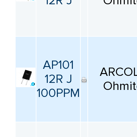
12R J
Ohmit
AP101
ARCOL
12R J
Ohmit
100PPM