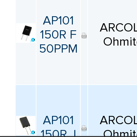
AP101
ARCOL
150R F
Ohmit
50PPM
AP101
ARCOL
150R J
Ohmit