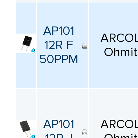
AP101
ARCOL
12R F
Ohmit
50PPM
AP101
ARCOL