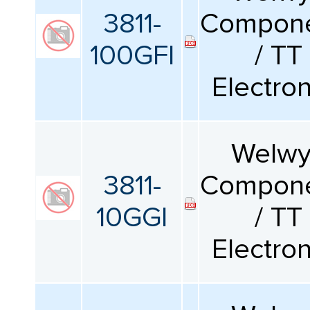
КАТАЛОГ
ПРОИЗВОДИТЕЛЕЙ
3811-
Compone
Серия
100GFI
/ TT
Все
Electron
Сопротивление
Все
Welw
Номинальная мощность
3811-
Compone
Все
10GGI
/ TT
Electron
Допустимое отклонение
Все