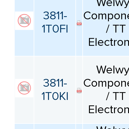
Welw
Температурный коэффициент
3811-
Compone
Все
1T0FI
/ TT
Минимальная рабочая температура
Electron
Все
Welw
Максимальная рабочая температура
3811-
Compone
Все
1T0KI
/ TT
Номинальное напряжение
Electron
Все
Диаметр