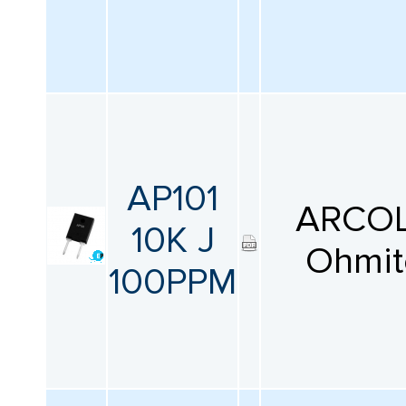
AP101
ARCOL
10K J
Ohmit
100PPM