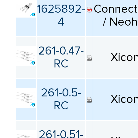
КАТАЛОГ
1625892-
ПРОИЗВОДИТЕЛЕЙ
Connecti
Серия
4
/ Neo
Все
Тип выводов
261-0.47-
Xico
Все
RC
Сопротивление
261-0.5-
Все
Xico
RC
Номинальная мощность
Все
261-0.51-