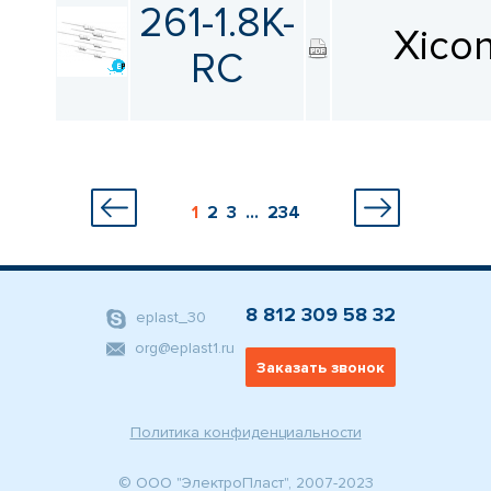
261-1.8K-
Xico
RC
1
2
3
...
234
8 812 309 58 32
eplast_30
org@eplast1.ru
Заказать звонок
Политика конфиденциальности
© ООО "ЭлектроПласт", 2007-2023