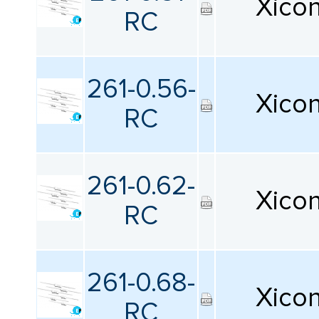
Xico
Допустимое отклонение
RC
Все
261-0.56-
Температурный коэффициент
Xico
RC
Все
Минимальная рабочая температура
261-0.62-
Xico
Все
RC
Максимальная рабочая температура
Все
261-0.68-
Xico
RC
Номинальное напряжение