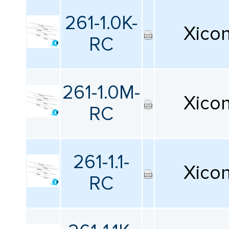
Все
261-1.0K-
Xico
Квалификация
RC
Все
261-1.0M-
Упаковка
Xico
RC
Все
261-1.1-
Xico
RC
Сбросить фильтрацию