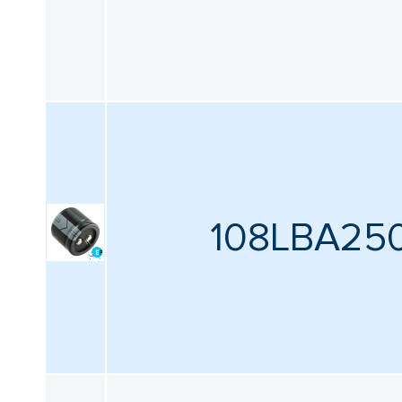
108LBA25