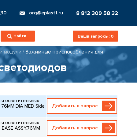
8 812 309 58 32
_30
org@eplast1.ru
Ваши запросы:
0
и модули
/
Зажимные приспособления для
 светодиодов
ля осветительных
Добавить в запрос
76MM DIA MED Side,
ля осветительных
Добавить в запрос
L BASE ASSY,76MM