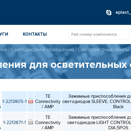
eplast
УГИ
КОНТАКТЫ
ика
/
Светодиодное освещение
/
Светодиодные лампы 
ОВ
ения для осветительных
ИБОРОВ
ТОВ
TE
Зажимные приспособления д
ТЕЛЕЙ
1-2213805-1
Connectivity
светодиодов SLEEVE, CONTROL 
/ AMP
Black
TE
Зажимные приспособления д
1-2213871-1
Connectivity
светодиодов LIGHT CONTRO
/ AMP
DIA,5POS