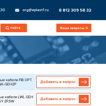
8 812 309 58 32
_30
org@eplast1.ru
Ваши запросы:
0
ли
ые кабели FIB OPT
Добавить в запрос
NA-GEH2P
ые кабели LWL GEH
Добавить в запрос
SY 2P,SW