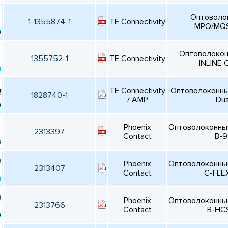
Оптоволо
1-1355874-1
TE Connectivity
MPQ/MQS
Оптоволокон
1355752-1
TE Connectivity
INLINE
TE Connectivity
Оптоволоконны
1828740-1
/ AMP
Dus
Phoenix
Оптоволоконные
2313397
Contact
B-9
Phoenix
Оптоволоконные
2313407
Contact
C-FLE
Phoenix
Оптоволоконные
2313766
Contact
B-HC