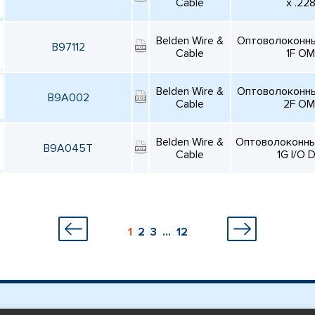
Cable
x .22
Belden Wire &
Оптоволоконны
B97112
Cable
1F OM
Belden Wire &
Оптоволоконны
B9A002
Cable
2F OM
Belden Wire &
Оптоволоконны
B9A045T
Cable
1G I/O 
1
2
3
...
12