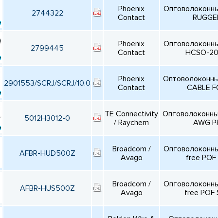
Phoenix
Оптоволоконны
2744322
Contact
RUGGE
Phoenix
Оптоволоконны
2799445
Contact
HCSO-20
Phoenix
Оптоволоконны
2901553/SCRJ/SCRJ/10.0
Contact
CABLE 
TE Connectivity
Оптоволоконны
5012H3012-0
/ Raychem
AWG PR
Broadcom /
Оптоволоконны
AFBR-HUD500Z
Avago
free POF
Broadcom /
Оптоволоконны
AFBR-HUS500Z
Avago
free POF