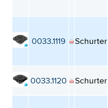
Тип монтажа
Все
Покрытие контакта
Все
0033.1119
Schurter
Привод
Все
Серия
0033.1120
Schurter
Все
Параметры IP