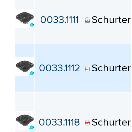
Номинальное напряжение
переменного тока
0033.1111
Schurter
Все
Индексный угол
Все
0033.1112
Schurter
Форма контакта
Все
Тип выводов
Все
0033.1118
Schurter