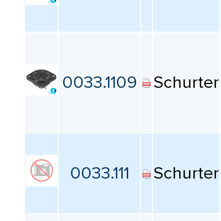
Количество блоков
Все
Количество полюсов на блок
0033.1109
Schurter
Все
Номинальный ток
Все
Номинальное напряжение
0033.111
Schurter
постоянного тока
Все