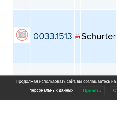
0033.1513
Schurter
0033.1514
Schurter
Продолжая использовать сайт, вы соглашаетесь на
персональных данных.
Принять
О