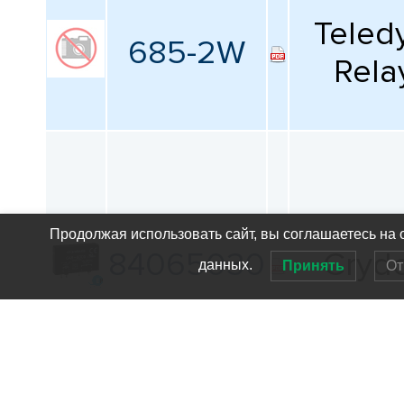
Teled
685-2W
Rela
Продолжая использовать сайт, вы соглашаетесь на 
84065030
Cryd
данных.
Принять
От