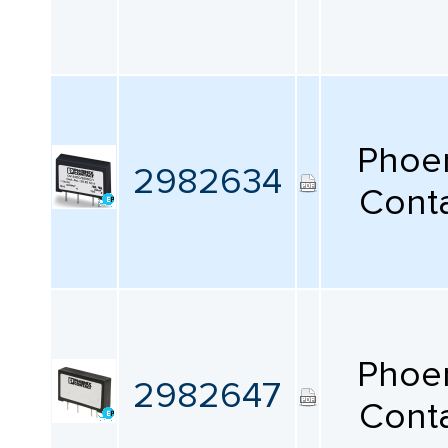
Phoe
2982634
Cont
Phoe
2982647
Cont