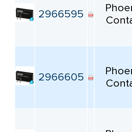
Phoe
2966595
Cont
Phoe
2966605
Cont