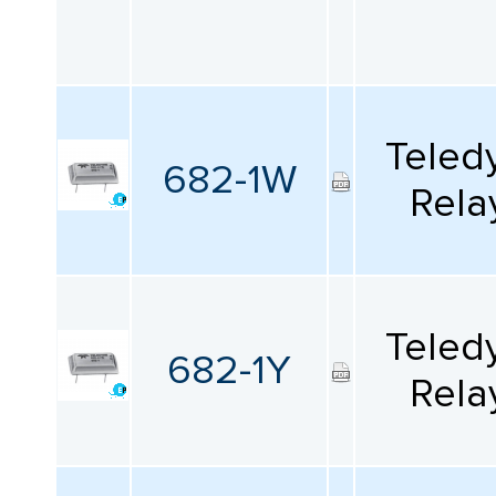
Teled
682-1W
Rela
Teled
682-1Y
Rela