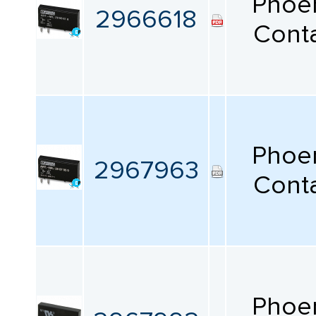
Phoe
2966618
Cont
Phoe
2967963
Cont
Phoe