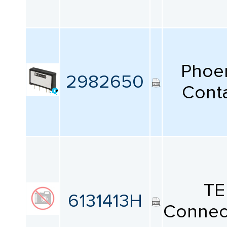
Phoe
2982650
Cont
TE
6131413H
Connect