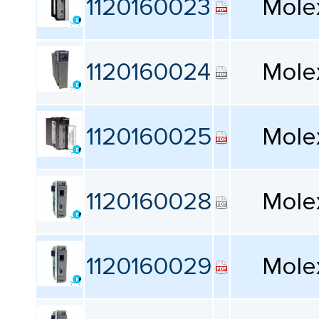
1120160023
Mole
Монтаж
Все
1120160024
Mole
Размер
Все
1120160025
Mole
1120160028
Mole
Сбросить фильтрацию
1120160029
Mole