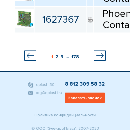
Phoen
1627367
Conta
1
2
3
...
178
8 812 309 58 32
eplast_30
org@eplast1.ru
Заказать звонок
Политика конфиденциальности
© ООО "ЭлектроПласт", 2007-2023