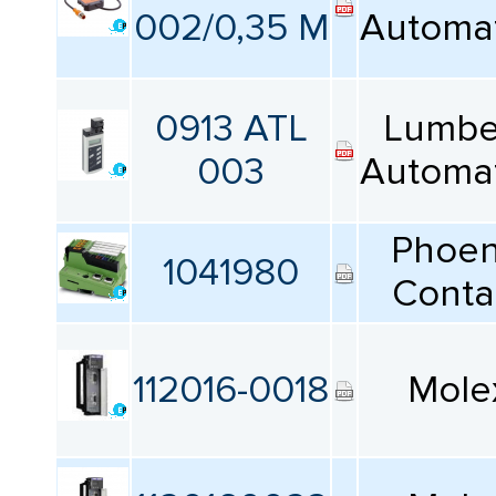
КАТАЛОГ
002/0,35 M
Automa
ПРОИЗВОДИТЕЛЕЙ
Аналоговый / цифровой
Все
0913 ATL
Lumbe
003
Automa
Тип
Все
Phoen
1041980
Тип дисплея
Conta
Все
112016-0018
Mole
Рабочее напряжение питания
Все