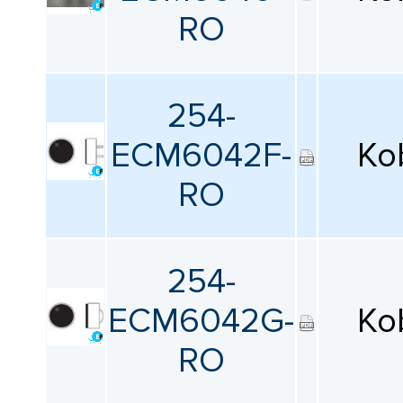
RO
254-
ECM6042F-
Ko
RO
254-
ECM6042G-
Ko
RO