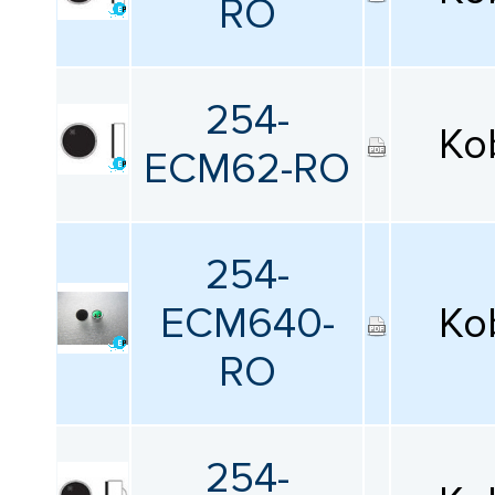
RO
254-
Ko
ECM62-RO
254-
ECM640-
Ko
RO
254-