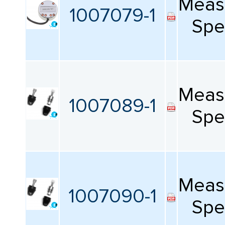
Meas
КАТАЛОГ
1007079-1
ПРОИЗВОДИТЕЛЕЙ
Spe
Свойства, зависящие от
направления
Все
Импеданс
Meas
1007089-1
Все
Spe
Номинальный ток
Все
Meas
Чувствительность
1007090-1
Spe
Все