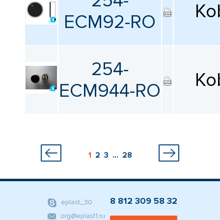
254-
Ko
ECM92-RO
254-
Ko
ECM944-RO
1
2
3
...
28
8 812 309 58 32
eplast_30
org@eplast1.ru