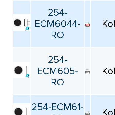
254-
ECM6044-
Ko
RO
254-
ECM605-
Ko
RO
254-ECM61-
Ko