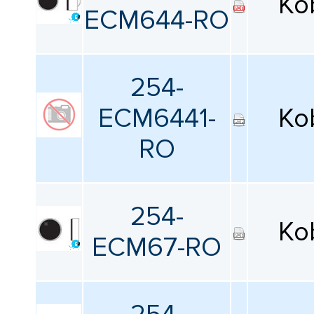
Ko
ECM644-RO
254-
ECM6441-
Ko
RO
254-
Ko
ECM67-RO