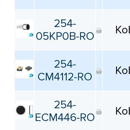
Тип выводов
254-
Все
Ko
05KP0B-RO
Параметры IP
Все
254-
Ko
Диаметр
CM4112-RO
Все
254-
Длина
Ko
ECM446-RO
Все