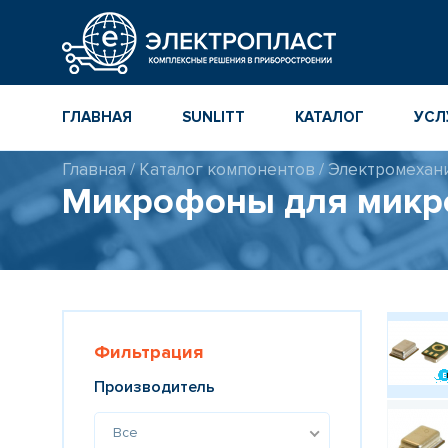
ГЛАВНАЯ
SUNLITT
КАТАЛОГ
УСЛ
Главная
/
Каталог компонентов
/
Электромехан
МНОГОСЛОЙНЫЕ
КАТАЛОГ
Микрофоны для микро
КЕРАМИЧЕСКИЕ ЧИП-
КОМПОНЕНТ
КОНДЕНСАТОРЫ
ПОВЕРХНОСТНОГО
МОНТАЖА MLCC
КАТАЛОГ ПР
ИНСТРУМЕН
ТОЛСТОПЛЕНОЧНЫЕ
И ТОНКОПЛЕНОЧНЫЕ
КАТАЛОГ
КЕРАМИЧЕСКИЕ
ПРОИЗВОДИ
РЕЗИСТОРЫ ДЛЯ
Фильтрация
ПОВЕРХНОСТНОГО
МОНТАЖА
Производитель
Все