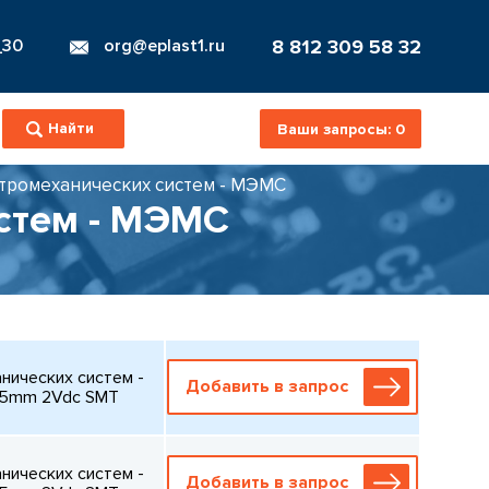
8 812 309 58 32
_30
org@eplast1.ru
Ваши запросы:
0
тромеханических систем - МЭМС
стем - МЭМС
ических систем -
Добавить в запрос
85mm 2Vdc SMT
ических систем -
Добавить в запрос