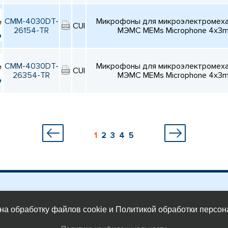
CMM-4030DT-
Микрофоны для микроэлектромехан
CUI
26154-TR
МЭМС MEMs Microphone 4x3
CMM-4030DT-
Микрофоны для микроэлектромехан
CUI
26354-TR
МЭМС MEMs Microphone 4x3
1
2
3
4
5
на обработку файлов cookie и Политикой обработки персо