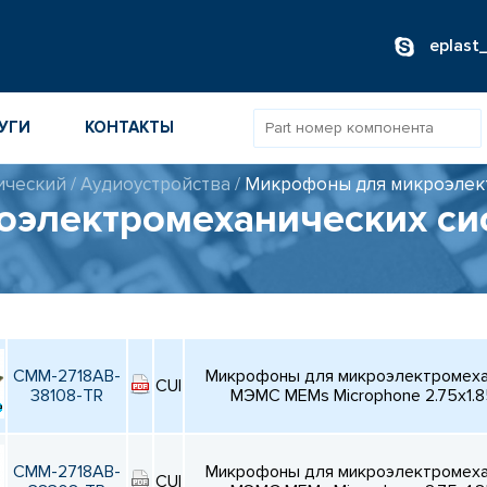
eplast
УГИ
КОНТАКТЫ
ический
/
Аудиоустройства
/
Микрофоны для микроэлек
электромеханических си
ОВ
ИБОРОВ
ТОВ
ТЕЛЕЙ
CMM-2718AB-
Микрофоны для микроэлектромехан
CUI
38108-TR
МЭМС MEMs Microphone 2.75x1.
CMM-2718AB-
Микрофоны для микроэлектромехан
CUI