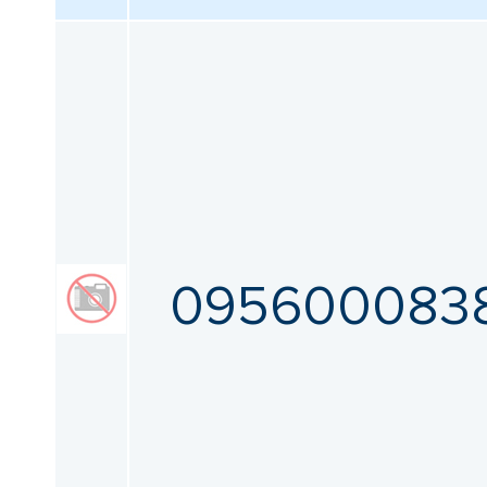
Угол монтажа
Все
Покрытие контакта
Все
Номинальный ток
095600083
Все
Серия
Все
Параметры IP