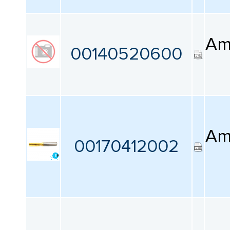
Am
00140520600
Am
00170412002