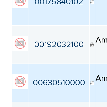
00175840102
Am
00192032100
Am
00630510000