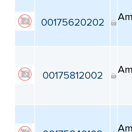
Am
00175620202
Am
00175812002
Am