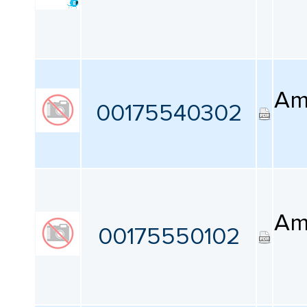
Am
00175540302
Am
00175550102