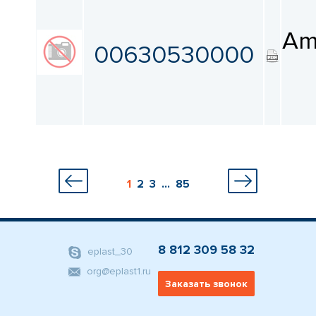
Am
00630530000
1
2
3
...
85
8 812 309 58 32
eplast_30
org@eplast1.ru
Заказать звонок