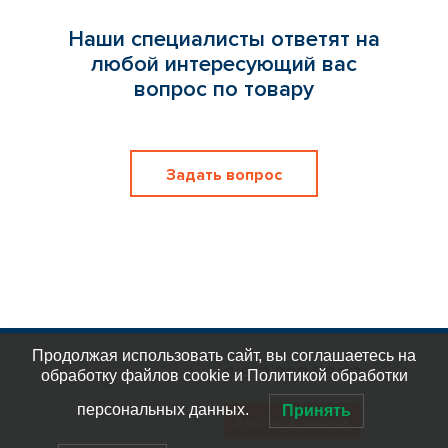
Наши специалисты ответят на
любой интересующий вас
вопрос по товару
Задать вопрос
Продолжая использовать сайт, вы соглашаетесь на
8 812 309 58 32
обработку файлов cookie и Политикой обработки
eplast_30
org@eplast1.ru
персональных данных.
Принять
Заказать звонок