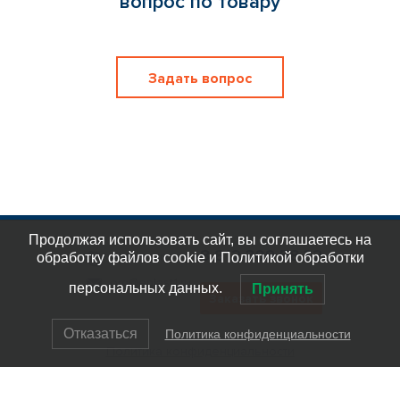
вопрос по товару
Задать вопрос
Продолжая использовать сайт, вы соглашаетесь на
8 812 309 58 32
обработку файлов cookie и Политикой обработки
eplast_30
org@eplast1.ru
персональных данных.
Принять
Заказать звонок
Отказаться
Политика конфиденциальности
Политика конфиденциальности
© ООО "ЭлектроПласт", 2007-2023